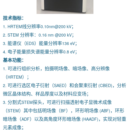
技术指标：
1. HRTEM
0.10nm
@200 kV
线分辨率
；
2. STEM
0.16 nm
@200 kV
分辨率：
；
3.
EDS
136 eV
能谱仪（
）能量分辨率
；
4.
0.8 eV
电子能量损失谱能量分辨率
；
基本功能：
1.
可进行组织分析，拍摄明场像、暗场像、高分辨像
HRTEM
（
）；
2.
SAED
(CBED)
可进行选区电子衍射（
）和会聚束衍射
，分析
微区晶体结构、样品厚度以及材料应变场；
3.
STEM
分割式
探头，可进行
扫描透射电子显微术成像
STEM
BF
(ABF)
（
）其中包括明场像（
），环形明场像
，环形
ADF
(HAADF)
暗场像（
）以及
高角度环形暗场像
，实现对轻重
元素成像；