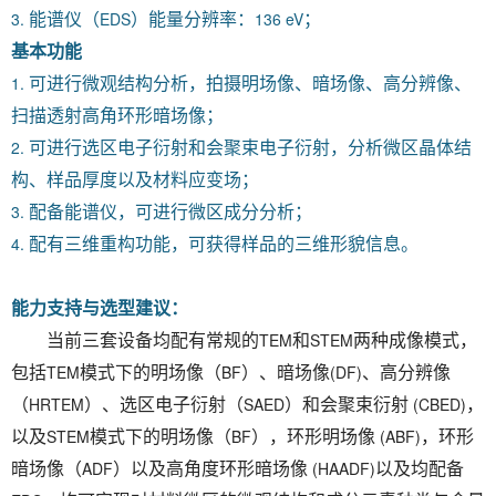
3.
EDS
136 eV
能谱仪（
）能量分辨率：
；
基本功能
1.
可进行微观结构分析，拍摄明场像、暗场像、高分辨像、
扫描透射高角环形暗场像；
2.
可进行选区电子衍射和会聚束电子衍射，分析微区晶体结
构、样品厚度以及材料应变场；
3.
配备能谱仪，可进行微区成分分析；
4.
配有三维重构功能，可获得样品的三维形貌信息。
能力支持与选型建议：
TEM
STEM
当前三套设备均配有常规的
和
两种成像模式，
TEM
BF
(DF)
包括
模式下的明场像（
）、暗场像
、高分辨像
HRTEM
SAED
(CBED)
（
）、选区电子衍射（
）和会聚束衍射
，
STEM
BF
(ABF)
以及
模式下的明场像（
），环形明场像
，环形
ADF
(HAADF)
暗场像（
）以及高角度环形暗场像
以及均配备