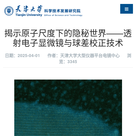
导航
揭示原子尺度下的隐秘世界——透
射电子显微镜与球差校正技术
日期：2025-04-01
作者：天津大学大型仪器平台电镜中心
浏
览：
3345