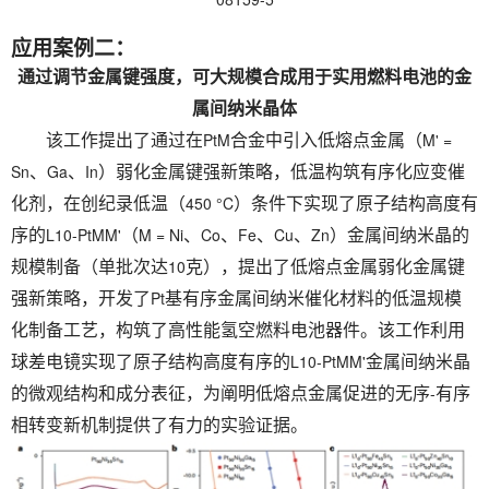
应用案例二：
通过调节金属键强度，可大规模合成用于实用燃料电池的金
属间纳米晶体
PtM
M' =
该工作提出了通过在
合金中引入低熔点金属（
Sn
Ga
In
、
、
）弱化金属键强新策略，低温构筑有序化应变催
450 °C
化剂，在创纪录低温（
）条件下实现了原子结构高度有
L10-PtMM'
M = Ni
Co
Fe
Cu
Zn
序的
（
、
、
、
、
）金属间纳米晶的
10
规模制备（单批次达
克），提出了低熔点金属弱化金属键
Pt
强新策略，开发了
基有序金属间纳米催化材料的低温规模
化制备工艺，构筑了高性能氢空燃料电池器件。该工作利用
L10-PtMM'
球差电镜实现了原子结构高度有序的
金属间纳米晶
-
的微观结构和成分表征，为阐明低熔点金属促进的无序
有序
相转变新机制提供了有力的实验证据。