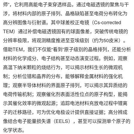
师”，它利用高能电子束穿透样品，通过电磁透镜的聚焦与干
涉，将材料内部的原子排列、晶格缺陷甚至电荷分布转化为
高分辨图像与衍射谱。其中球差校正电镜（
Cs-corrected
TEM
）通过补偿电磁透镜固有的球面像差，突破传统电镜的
分辨率极限，将观测精度推进至亚埃级别（约为
50
皮米）。
借助
TEM
，我们不仅能“看到”原子级别的晶格排列，还能分析
材料的化学成分、电子结构甚至动态演变过程。例如，观察
高温下纳米颗粒的烧结行为，可以揭示材料生长的微观机
制；分析位错和晶界的分布，能够解释金属材料的强化机
理；观察半导体材料的界面原子排列，可以揭示其异质结的
电荷传输机制；观察催化剂表面活性位点的原子构型，能揭
示其催化效率的微观起源；追踪电池材料充放电过程中锂离
子的迁移路径，可为优化电极设计提供直接证据；高分辨成
像结合电子能量损失谱（
EELS
），甚至可以探测单个原子的
化学状态。