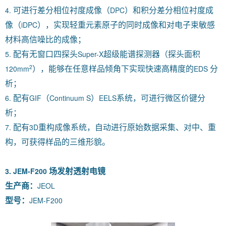
4.
DPC
可进行差分相位衬度成像（
）和积分差分相位衬度成
iDPC
像（
），实现轻重元素原子的同时成像和对电子束敏感
材料高信噪比的成像；
5.
Super-X
配有无窗口四探头
超级能谱探测器（探头面积
2
120mm
EDS
），能够在任意样品倾角下实现快速高精度的
分
析；
6.
GIF
Continuum S
EELS
配有
（
）
系统，可进行微区价键分
析；
7.
3D
配
有
重构成像系统，自动进行原始数据采集、对中、重
构，可获得样品的三维形貌。
3. JEM-F200
场发射透射电镜
JEOL
生产商：
JEM-F200
型号：