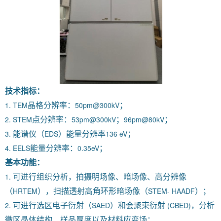
技术指标：
1. TEM
50pm@300kV
晶格分辨率：
；
2. STEM
53pm@300kV
96pm@80kV
点分辨率：
；
；
3.
EDS
136 eV
能谱仪（
）能量分辨率
；
4. EELS
0.35eV
能量分辨率：
；
基本功能：
1.
可进行组织分析，拍摄明场像、暗场像、高分辨像
HRTEM
STEM- HAADF
（
），扫描透射高角环形暗场像（
）；
2.
SAED
(CBED)
可进行选区电子衍射（
）和会聚束衍射
，分析
微区晶体结构、样品厚度以及材料应变场；