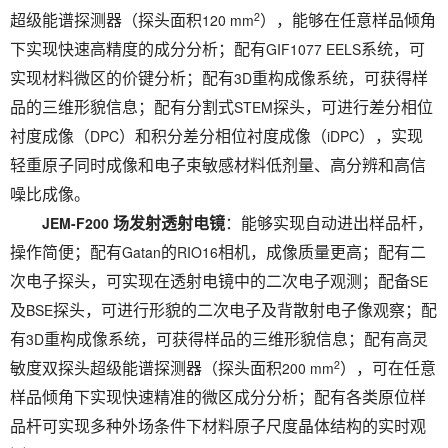
2
120 mm
超级能谱探测器（探头面积
），能够在任意样品倾角
GIF1077 EELS
下实现快速高精度的成分分析；配有
系统，可
3D
实现材料微区的价键分析；配有
重构成像系统，可获得样
STEM
品的三维形貌信息；配有分割式
探头，可进行差分相位
DPC
iDPC
衬度成像（
）和积分差分相位衬度成像（
），实现
轻重原子同时成像和电子束敏感材料低剂量、高分辨和高信
噪比成像。
JEM-F200
场发射透射电镜
：能够实现自动进出样品杆，
Gatan
RIO16
操作简便；配有
的
相机，成像质量更高；配有二
SE
次电子探头，可实现在透射电镜中的二次电子观测；配备
BSE
及
探头，可进行形貌的二次电子及背散射电子像观察；配
3D
有
重构成像系统，可获得样品的三维形貌信息；配有高灵
2
200 mm
敏度双探头超级能谱探测器（探头面积
），可在任意
样品倾角下实现快速精准的微区成分分析；配有各类原位样
品杆可实现多种外场条件下材料原子尺度晶体结构的实时观