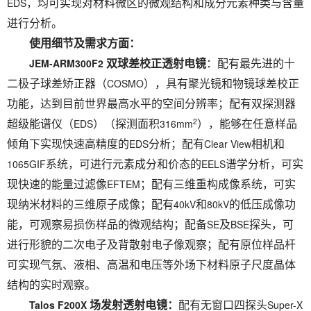
EDS
，均可实现对材料微区的微观结构和成分元素种类与含量
进行分析。
使用细节及需求方面：
JEM-ARM300F2
双球差校正透射电镜
：配有最先进的十
COSMO
二极子球差矫正器（
），具有聚光镜和物镜球差校正
功能，达到目前世界最高水平的空间分辨率；配有双探测器
2
EDS
316mm
超级能谱仪（
）（探测面积
），能够在任意样品
EDS
Clear View
倾角下实现快速高精度的
分析；配有
相机和
1065GIF
EELS
系统，可进行元素成分和价态的
谱学分析，可实
EFTEM
现快速的能量过滤像
；配有三维重构成像系统，可实
40kV
80kV
现纳米材料的三维原子成像；配有
和
的低压成像功
SE
BSE
能，可观察易损伤样品的微观结构；配备
及
探头，可
进行形貌的二次电子及背散射电子像观察；配有原位样品杆
可实现气氛、液相、高温和电压等外场下材料原子尺度晶体
结构的实时观察。
Talos F200X
Super-X
场发射透射电镜：
配有无窗口四探头