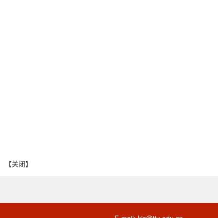
【
关闭
】
E-mail: kjc@tju.edu.cn