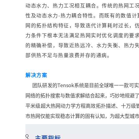
动态水力、热力工况相互耦合。传统的热网工
性及动态水力-热力耦合特性。而既有的数值计
网的拓扑结构特征，导致迭代计算耗时过长，
力条件下根本无法满足热网实时优化调度的要
的精确补偿，导致近热远冷、水力失衡、热力
部供热不足与热量浪费并存的通病。
解决方案
团队研发的Tensok系统是目前全球唯一一款
网络的拓扑搜索与数值求解结合起来，巧妙地规避
平米级超大热网动力学方程高效拓扑描述、十万级
市热网仅能实现稳态计算的固有认知，为超大型城
主要指标