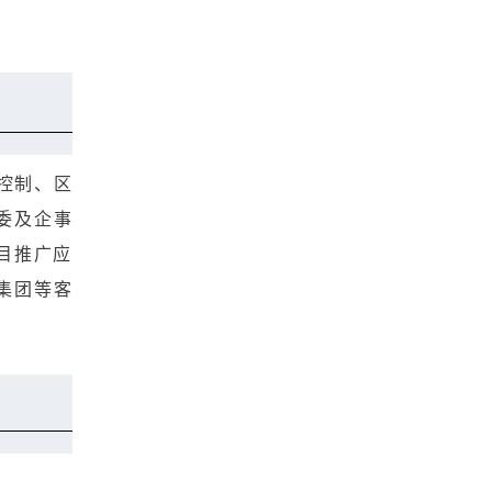
控制、区
委及企事
目推广应
集团等客