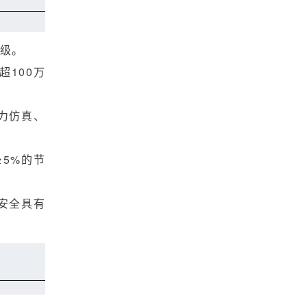
量级。
100万
力仿真、
5%的节
安全具有