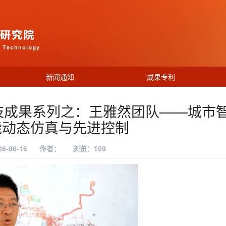
新闻通知
成果专利
技成果系列之：王雅然团队——城市
能动态仿真与先进控制
6-06-16
作者：
浏览：
109