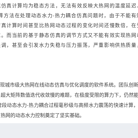
况仿真计算均为稳态方法，无法有效反映大热网的温度延迟
算方法在处理动态水力-热力耦合仿真问题时，由于不能有
仿真计算时间甚至比热网动态过程的变化时间还慢数倍，在
求。而当前的基于静态仿真的调节方式又不能有效实现热网
失调，甚至会引发水力失稳与压力振荡，严重影响供热质量
可实现城市级大热网在线动态仿真与优化调度的软件系统。团队创
了超大矩阵数值迭代收敛慢的难题，在极度受限的算力下，仍然
管段动态水力-热力耦合过程毫秒级与高频水力震荡的快速计算
市热网的动态水力控制奠定了坚实基础。