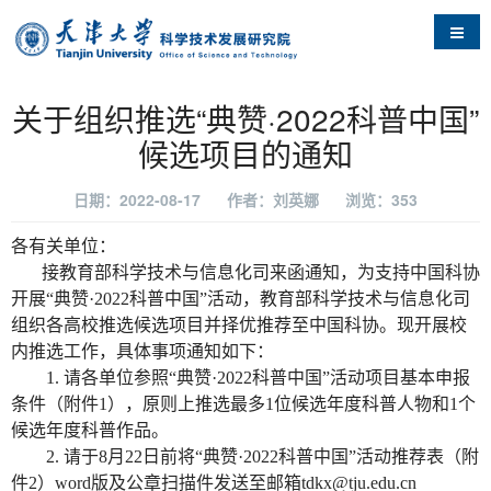
导航
关于组织推选“典赞·2022科普中国”
候选项目的通知
日期：2022-08-17
作者：刘英娜
浏览：
353
各有关单位：
接教育部科学技术
与信息化司来函
通知，为支持中国科协
开展
“典赞·2022科普中国”活动，教育部科学技术与信息化司
组织各高校推选候选项目并择优推荐至中国科协。现开展校
内推选工作，具体事项通知如下：
1.
请各单位参照
“典赞·2022科普中国”活动
项目基本申报
条件
（附件
1）
，
原则上推选最多
1位候选年度科普人物和1个
候选年度科普作品。
2.
请于
8月22日前将“典赞·2022科普中国”活动推荐表（附
件2）word版及
公章扫描件发送至邮箱
tdkx@tju.edu.cn